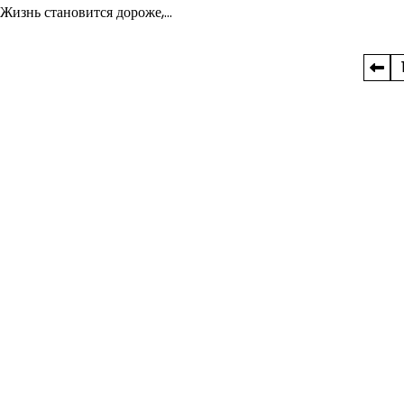
Жизнь становится дороже,…
Пагинация
записей