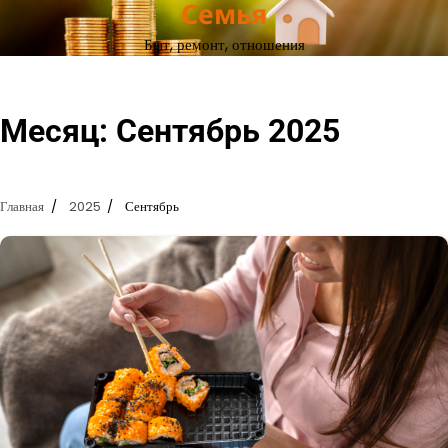
Семья
Перейти
к
Быт, ремонт, отношения
содержимому
Месяц:
Сентябрь 2025
Главная
2025
Сентябрь