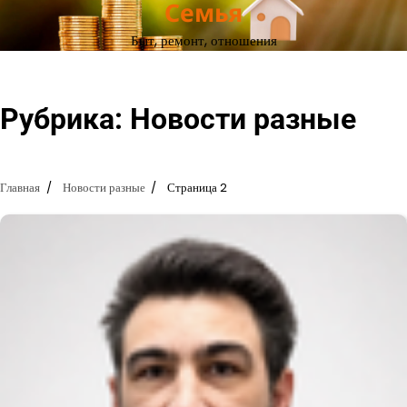
Семья
Перейти
к
Быт, ремонт, отношения
содержимому
Рубрика:
Новости разные
Главная
Новости разные
Страница 2