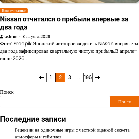
Новости разные
Nissan отчитался о прибыли впервые за
два года
admin
3 августа, 2026
Фото: Freepik Японский автопроизводитель Nissan впервые за
два года зафиксировал квартальную чистую прибыль.В апреле–
июне 2026…
Пагинация
1
2
3
…
196
записей
Поиск
Поиск
Последние записи
Рецензии на одиночные игры с честной оценкой сюжета,
атмосферы и геймплея