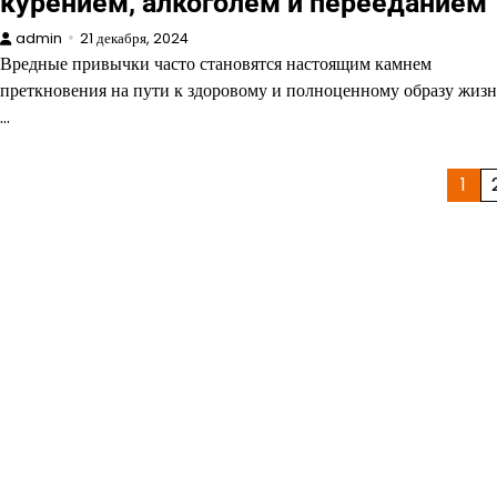
курением, алкоголем и перееданием
admin
21 декабря, 2024
Вредные привычки часто становятся настоящим камнем
преткновения на пути к здоровому и полноценному образу жизн
…
Пагинация
1
записей