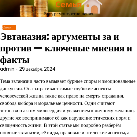
Семья
Перейти
к
Быт, ремонт, отношения
содержимому
Семья
Эвтаназия: аргументы за и
против — ключевые мнения и
факты
admin
29 декабря, 2024
Тема эвтаназии часто вызывает бурные споры и эмоциональные
дискуссии. Она затрагивает самые глубокие аспекты
человеческой жизни, такие как право на смерть, страдания,
свобода выбора и моральные ценности. Одни считают
эвтаназию актом милосердия и уважением к личному желанию,
другие же воспринимают её как нарушение этических норм и
священность жизни. В этой статье мы подробно разберём
понятие эвтаназии, её виды, правовые и этические аспекты, а