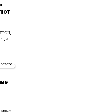
ь
лют
НГТОН,
альда…
аве
пользу