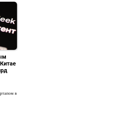
ым
 Китае
лрд
ртапом в