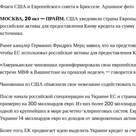
Флаги США и Европейского совета в Брюсселе. Архивное фото
МОСКВА, 20 окт — ПРАЙМ.
США уведомили страны Европы, ч
российские активы для предоставления Киеву кредита на сумму 
источники.
Ранее канцлер Германии Фридрих Мерц заявил, что на предстоящ
чтобы ЕС использовал российские активы для предоставления К
«Американские чиновники проинформировали свои европейских к
встречи МВФ в Вашингтоне на прошлой неделе», — говорится в
Чиновники из США объяснили свое нежелание содействовать пл
После начала российской спецоперации на Украине ЕС и стран
примерно на 300 миллиардов евро. Из них более 200 миллиардо
одной из крупнейших в мире расчетно-клиринговых систем. Евр
Украине 14 миллиардов евро из доходов от замороженных актив
Более того, ЕК продвигает идею выделить Украине кредит за сч