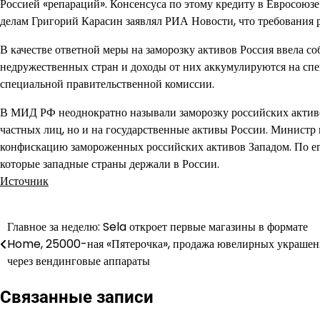
Россией «репараций». Консенсуса по этому кредиту в Евросоюз
делам Григорий Карасин заявлял РИА Новости, что требования р
В качестве ответной меры на заморозку активов Россия ввела с
недружественных стран и доходы от них аккумулируются на сп
специальной правительственной комиссии.
В МИД РФ неоднократно называли заморозку российских активов
частных лиц, но и на государственные активы России. Министр 
конфискацию замороженных российских активов Западом. По его 
которые западные страны держали в России.
Источник
Главное за неделю: Sela откроет первые магазины в формате
Навигация
Home, 25000-ная «Пятерочка», продажа ювелирных украше
по
через вендинговые аппараты
записям
Связанные записи