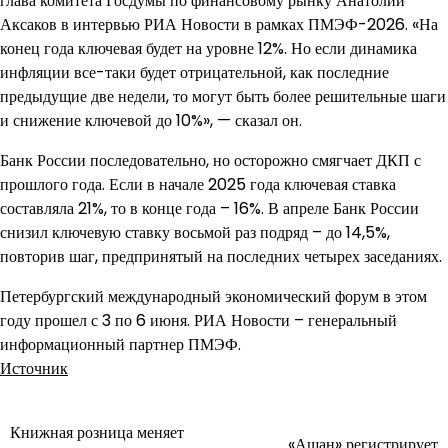
глава комитета Госдумы по финансовому рынку Анатолий
Аксаков в интервью РИА Новости в рамках ПМЭФ-2026. «На
конец года ключевая будет на уровне 12%. Но если динамика
инфляции все-таки будет отрицательной, как последние
предыдущие две недели, то могут быть более решительные шаги
и снижение ключевой до 10%», — сказал он.
Банк России последовательно, но осторожно смягчает ДКП с
прошлого года. Если в начале 2025 года ключевая ставка
составляла 21%, то в конце года – 16%. В апреле Банк России
снизил ключевую ставку восьмой раз подряд – до 14,5%,
повторив шаг, предпринятый на последних четырех заседаниях.
Петербургский международный экономический форум в этом
году прошел с 3 по 6 июня. РИА Новости – генеральный
информационный партнер ПМЭФ.
Источник
Книжная розница меняет
Навигация
«Ашан» регистрирует