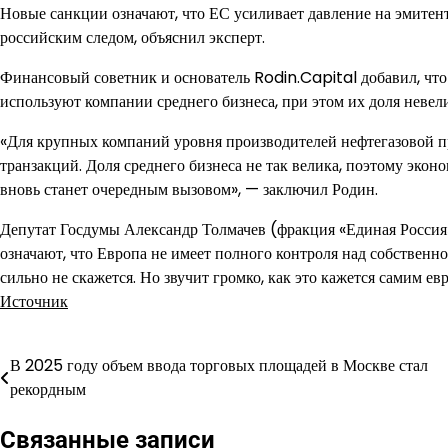
Новые санкции означают, что ЕС усиливает давление на эмитен
российским следом, объяснил эксперт.
Финансовый советник и основатель Rodin.Capital добавил, чт
используют компании среднего бизнеса, при этом их доля невели
«Для крупных компаний уровня производителей нефтегазовой п
транзакций. Доля среднего бизнеса не так велика, поэтому экон
вновь станет очередным вызовом», — заключил Родин.
Депутат Госдумы Александр Толмачев (фракция «Единая Россия
означают, что Европа не имеет полного контроля над собственн
сильно не скажется. Но звучит громко, как это кажется самим ев
Источник
В 2025 году объем ввода торговых площадей в Москве стал
Навигация
рекордным
по
Связанные записи
записям