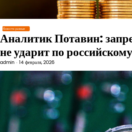
Перейти
к
содержимому
Новости разные
Аналитик Потавин: запр
не ударит по российскому
admin
14 февраля, 2026