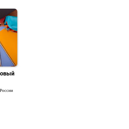
новый
 России