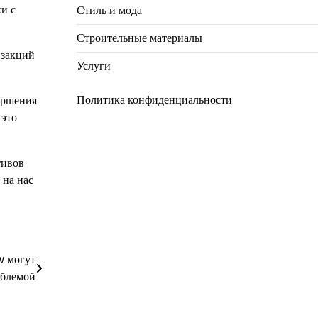
и с
Стиль и мода
Строительные материалы
нзакций
Услуги
Политика конфиденциальности
ершения
 это
тивов
 на нас
w могут
облемой