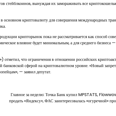
тов стейблкоинов, вынуждая их замораживать все криптокошельк
о в основном криптовалюту для совершения международных тра
ка.
родукции крипторынок пока не рассматривается как способ сов
омическое влияние будет минимальным, а для среднего бизнеса —
») отметил, что ограничения в отношении российских криптоак
ой банковской сферой на криптовалютном уровне. «Новый запрет
ропейцам», — заявил депутат.
Главное за неделю: Точка Банк купил MPSTATS, Flowwo
продать «Яндексу», ФАС заинтересовалась «огуречной» пр