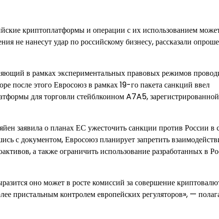
йские криптоплатформы и операции с их использованием може
ения не нанесут удар по российскому бизнесу, рассказали опрош
воляющий в рамках экспериментальных правовых режимов провод
ре после этого Евросоюз в рамках 19-го пакета санкций ввел
тформы для торговли стейблкоином A7A5, зарегистрированной
яйен заявила о планах ЕС ужесточить санкции против России в 
шись с документом, Евросоюз планирует запретить взаимодейств
активов, а также ограничить использование разработанных в Р
ыразится оно может в росте комиссий за совершение криптовал
олее пристальным контролем европейских регуляторов», — полаг