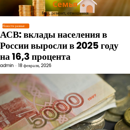
Семья
Перейти
к
Быт, ремонт, отношения
содержимому
Новости разные
АСВ: вклады населения в
России выросли в 2025 году
на 16,3 процента
admin
18 февраля, 2026