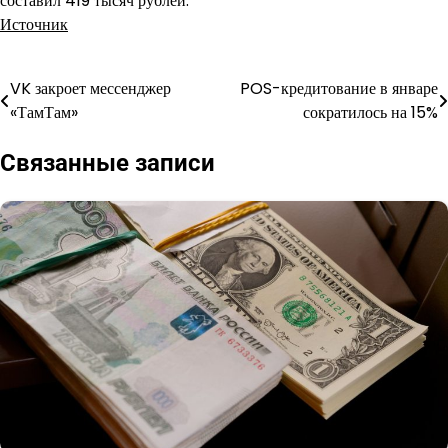
составил 419 тысяч рублей.
Источник
VK закроет мессенджер
POS-кредитование в январе
Навигация
«ТамТам»
сократилось на 15%
по
Связанные записи
записям