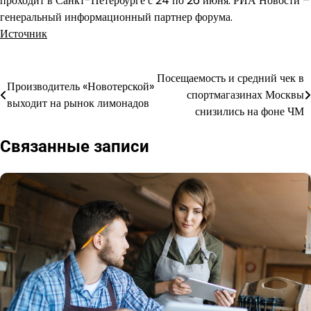
проходит в Санкт-Петербурге с 24 по 26 июня. РИА Новости –
генеральный информационный партнер форума.
Источник
Посещаемость и средний чек в
Навигация
Производитель «Новотерской»
спортмагазинах Москвы
выходит на рынок лимонадов
по
снизились на фоне ЧМ
записям
Связанные записи