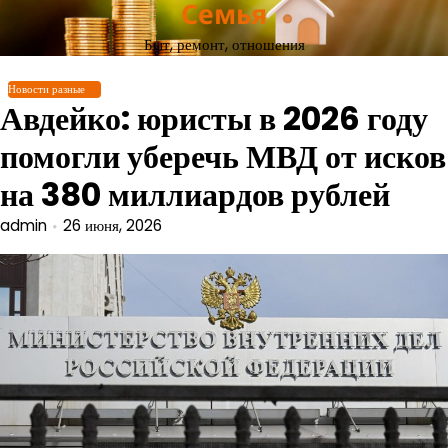
Семья
Перейти
к
Быт, ремонт, отношения
содержимому
Новости разные
Авдейко: юристы в 2026 году
помогли уберечь МВД от исков
на 380 миллиардов рублей
admin
26 июня, 2026