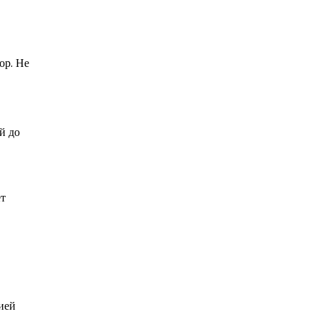
ор. Не
й до
ет
ией