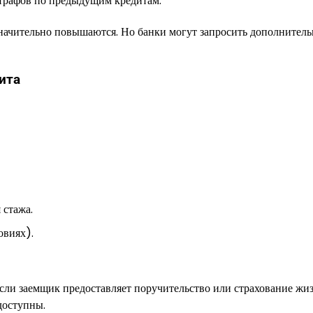
трафов по предыдущим кредитам.
значительно повышаются. Но банки могут запросить дополнител
ита
 стажа.
овиях).
если заемщик предоставляет поручительство или страхование жиз
доступны.