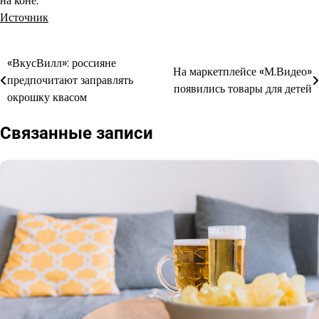
на коне.
Источник
«ВкусВилл»: россияне
Навигация
На маркетплейсе «М.Видео»
предпочитают заправлять
появились товары для детей
по
окрошку квасом
записям
Связанные записи