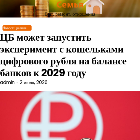
Семья
Перейти
к
Быт, ремонт, отношения
содержимому
Новости разные
ЦБ может запустить
эксперимент с кошельками
цифрового рубля на балансе
банков к 2029 году
admin
2 июля, 2026