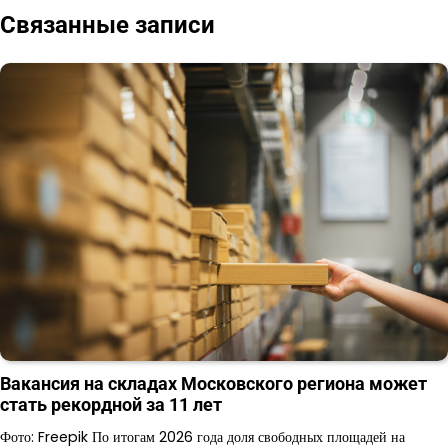
записям
Связанные записи
Вакансия на складах Московского региона может
стать рекордной за 11 лет
Фото: Freepik По итогам 2026 года доля свободных площадей на