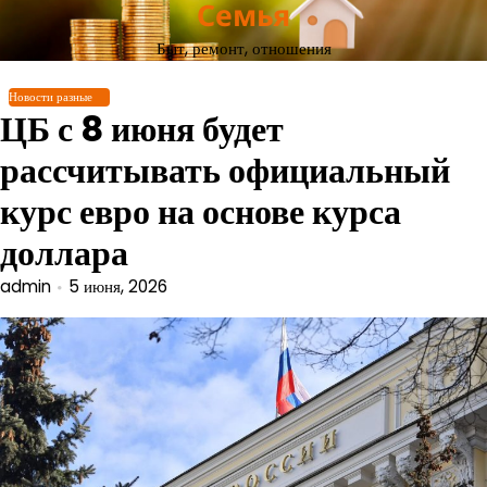
Семья
Перейти
к
Быт, ремонт, отношения
содержимому
Новости разные
ЦБ с 8 июня будет
рассчитывать официальный
курс евро на основе курса
доллара
admin
5 июня, 2026