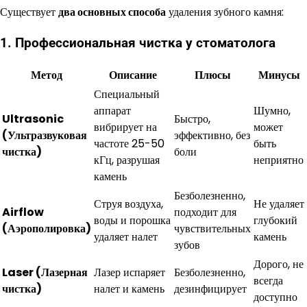
Существует
два основных способа
удаления зубного камня:
1. Профессиональная чистка у стоматолога
Метод
Описание
Плюсы
Минусы
Специальный
аппарат
Шумно,
Ultrasonic
Быстро,
вибрирует на
может
(Ультразвуковая
эффективно, без
частоте 25-50
быть
чистка)
боли
кГц, разрушая
неприятно
камень
Безболезненно,
Струя воздуха,
Не удаляет
Airflow
подходит для
воды и порошка
глубокий
(Аэрополировка)
чувствительных
удаляет налет
камень
зубов
Дорого, не
Laser (Лазерная
Лазер испаряет
Безболезненно,
всегда
чистка)
налет и камень
дезинфицирует
доступно