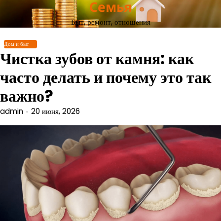
Семья
Перейти
к
Быт, ремонт, отношения
содержимому
Дом и быт
Чистка зубов от камня: как
часто делать и почему это так
важно?
admin
20 июня, 2026