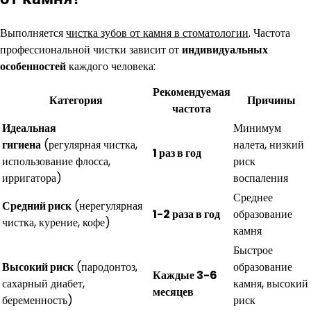
Выполняется
чистка зубов от камня в стоматологии
. Частота
профессиональной чистки зависит от
индивидуальных
особенностей
каждого человека:
Рекомендуемая
Категория
Причины
частота
Идеальная
Минимум
гигиена
(регулярная чистка,
налета, низкий
1 раз в год
использование флосса,
риск
ирригатора)
воспаления
Среднее
Средний риск
(нерегулярная
1-2 раза в год
образование
чистка, курение, кофе)
камня
Быстрое
Высокий риск
(пародонтоз,
образование
Каждые 3-6
сахарный диабет,
камня, высокий
месяцев
беременность)
риск