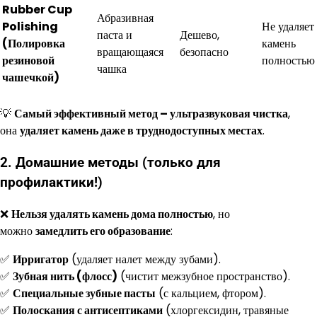
Rubber Cup
Абразивная
Polishing
Не удаляет
паста и
Дешево,
(Полировка
камень
вращающаяся
безопасно
резиновой
полностью
чашка
чашечкой)
💡
Самый эффективный метод – ультразвуковая чистка
,
она
удаляет камень даже в труднодоступных местах
.
2. Домашние методы (только для
профилактики!)
❌
Нельзя удалять камень дома полностью
, но
можно
замедлить его образование
:
✅
Ирригатор
(удаляет налет между зубами).
✅
Зубная нить (флосс)
(чистит межзубное пространство).
✅
Специальные зубные пасты
(с кальцием, фтором).
✅
Полоскания с антисептиками
(хлоргексидин, травяные