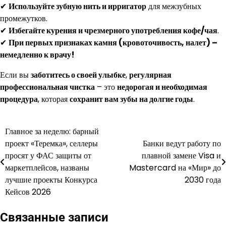
✔
Используйте зубную нить и ирригатор
для межзубных
промежутков.
✔
Избегайте курения и чрезмерного употребления кофе/чая
.
✔
При первых признаках камня (кровоточивость, налет) –
немедленно к врачу!
Если вы
заботитесь о своей улыбке
,
регулярная
профессиональная чистка
– это
недорогая и необходимая
процедура
, которая
сохранит вам зубы на долгие годы
.
Главное за неделю: барный
Навигация
проект «Теремка», селлеры
Банки ведут работу по
по
просят у ФАС защиты от
плавной замене Visa и
маркетплейсов, названы
Mastercard на «Мир» до
записям
лучшие проекты Конкурса
2030 года
Кейсов 2026
Связанные записи