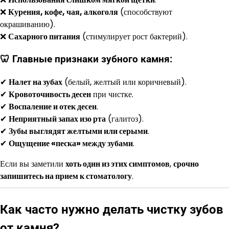
❌
Курения, кофе, чая, алкоголя
(способствуют
окрашиванию).
❌
Сахарного питания
(стимулирует рост бактерий).
🦷 Главные признаки зубного камня:
✔
Налет на зубах
(белый, желтый или коричневый).
✔
Кровоточивость десен
при чистке.
✔
Воспаление и отек десен
.
✔
Неприятный запах изо рта
(галитоз).
✔
Зубы выглядят желтыми или серыми
.
✔
Ощущение «песка» между зубами
.
Если вы заметили
хоть один из этих симптомов
,
срочно
запишитесь на прием к стоматологу
.
Как часто нужно делать чистку зубов
от камня?