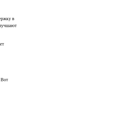
ержку в
улучшают
ет
 Вот