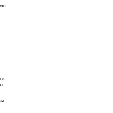
иент
а и
ть
ом