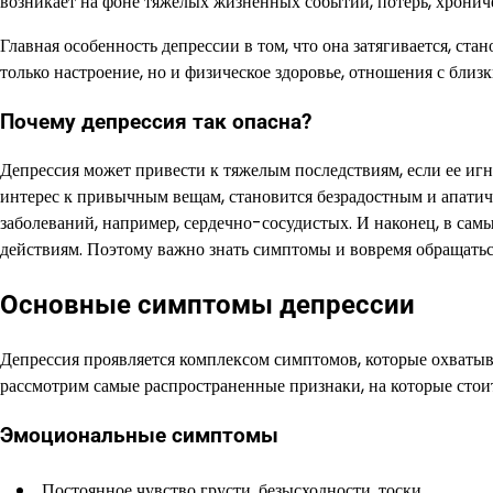
возникает на фоне тяжелых жизненных событий, потерь, хрониче
Главная особенность депрессии в том, что она затягивается, стан
только настроение, но и физическое здоровье, отношения с близ
Почему депрессия так опасна?
Депрессия может привести к тяжелым последствиям, если ее игн
интерес к привычным вещам, становится безрадостным и апати
заболеваний, например, сердечно-сосудистых. И наконец, в са
действиям. Поэтому важно знать симптомы и вовремя обращатьс
Основные симптомы депрессии
Депрессия проявляется комплексом симптомов, которые охват
рассмотрим самые распространенные признаки, на которые стои
Эмоциональные симптомы
Постоянное чувство грусти, безысходности, тоски.