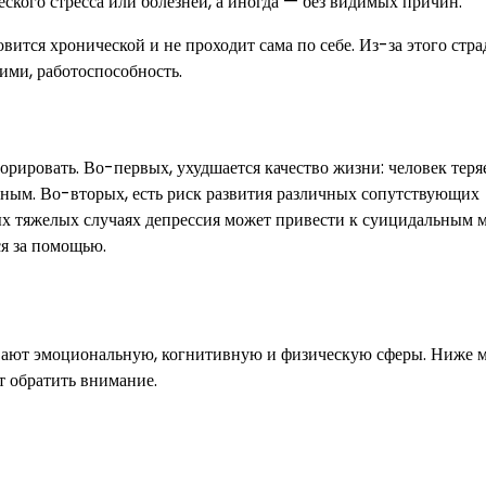
ского стресса или болезней, а иногда — без видимых причин.
овится хронической и не проходит сама по себе. Из-за этого стра
кими, работоспособность.
орировать. Во-первых, ухудшается качество жизни: человек теря
чным. Во-вторых, есть риск развития различных сопутствующих
мых тяжелых случаях депрессия может привести к суицидальным 
я за помощью.
ывают эмоциональную, когнитивную и физическую сферы. Ниже 
т обратить внимание.