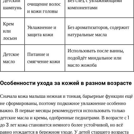
Детский
Без слёз, с увлажняющими
очищение волос
шампунь
компонентами
и кожи головы
Крем
Увлажнение и
Без ароматизаторов, содержит
или
защита кожи
натуральные масла
лосьон
Использовать после ванны,
Детское
Питание и
подойдёт миндальное или
масло
смягчение кожи
масло жожоба
Особенности ухода за кожей в разном возрасте
Сначала кожа малыша нежная и тонкая, барьерные функции ещё
не сформированы, поэтому подкожное увлажнение особенно
важно. В первые месяцы рекомендуется использовать только
детские масла и кремы, одобренные педиатрами. В возрасте с 1
до 3 лет кожа становится немного более устойчивой, но всё
равно нуждается в бережном уходе. У детей старшего возраста