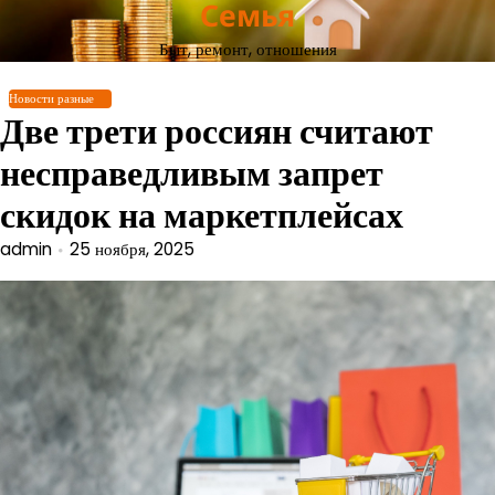
Семья
Перейти
к
Быт, ремонт, отношения
содержимому
Новости разные
Две трети россиян считают
несправедливым запрет
скидок на маркетплейсах
admin
25 ноября, 2025