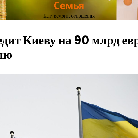
Семья
Быт, ремонт, отношения
едит Киеву на 90 млрд ев
елю