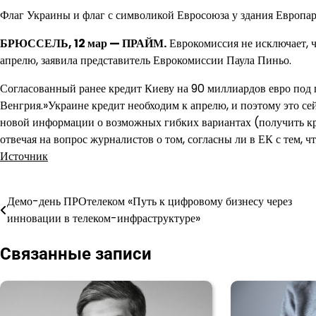
Флаг Украины и флаг с символикой Евросоюза у здания Европар
БРЮССЕЛЬ, 12 мар — ПРАЙМ.
Еврокомиссия не исключает, ч
апрелю, заявила представитель Еврокомиссии Паула Пиньо.
Согласованный ранее кредит Киеву на 90 миллиардов евро под 
Венгрия.»Украине кредит необходим к апрелю, и поэтому это сей
новой информации о возможных гибких вариантах (получить кред
отвечая на вопрос журналистов о том, согласны ли в ЕК с тем, ч
Источник
Демо-день ПРОтелеком «Путь к цифровому бизнесу через
Навигация
инновации в телеком-инфраструктуре»
по
Связанные записи
записям