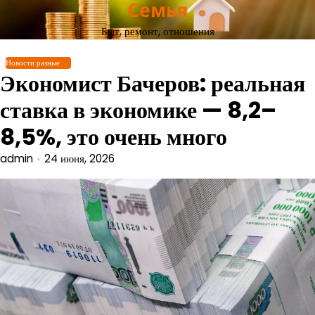
Семья
Перейти
к
Быт, ремонт, отношения
содержимому
Новости разные
Экономист Бачеров: реальная
ставка в экономике — 8,2–
8,5%, это очень много
admin
24 июня, 2026