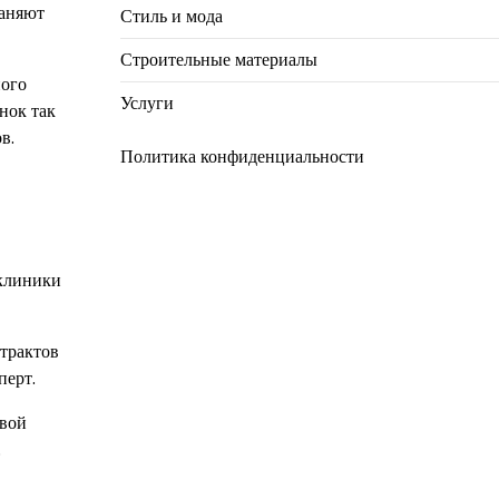
раняют
Стиль и мода
Строительные материалы
ного
Услуги
нок так
в.
Политика конфиденциальности
в
 клиники
трактов
перт.
евой
.