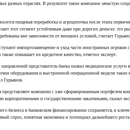
ых разных отраслях. В результате такие компании зачастую сох
.
носится пищевая переработка и агроцепочка после этапа первич
лает этот сегмент устойчивым даже при дорогих деньгах: это ры
требованы вне зависимости от внешних условий, считает Гурьяно
ступают импортозамещение и уход части иностранных игроков с
 также повышает их кредитное качество, отметил эксперт.
 направлений представитель банка назвал медицинские услуги 
личии оборудования и выстроенной операционной модели такие
л Гурьянов.
ня представляют компании с уже сформированным портфелем кон
и корпоративными и государственными заказчиками, сказал экс
днего бизнеса в банковском финансировании сохраняется, и ключ
йчивый спрос, понятная экономика и потенциал дальнейшего роста