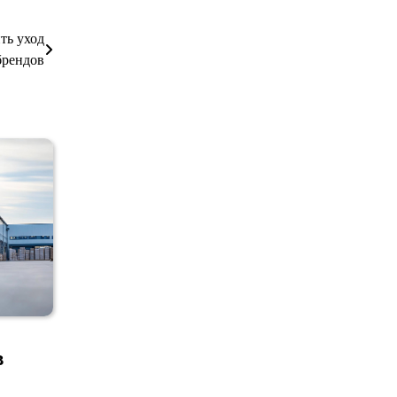
ть уход
брендов
в