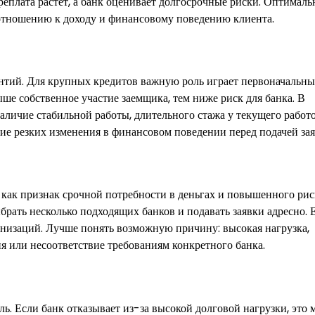
еплата растет, а банк оценивает долгосрочные риски. Оптималь
о отношению к доходу и финансовому поведению клиента.
тий. Для крупных кредитов важную роль играет первоначальны
ыше собственное участие заемщика, тем ниже риск для банка. В
личие стабильной работы, длительного стажа у текущего работо
е резких изменения в финансовом поведении перед подачей зая
 как признак срочной потребности в деньгах и повышенного рис
брать несколько подходящих банков и подавать заявки адресно. 
ганизаций. Лучше понять возможную причину: высокая нагрузка,
ия или несоответствие требованиям конкретного банка.
ль. Если банк отказывает из-за высокой долговой нагрузки, это 