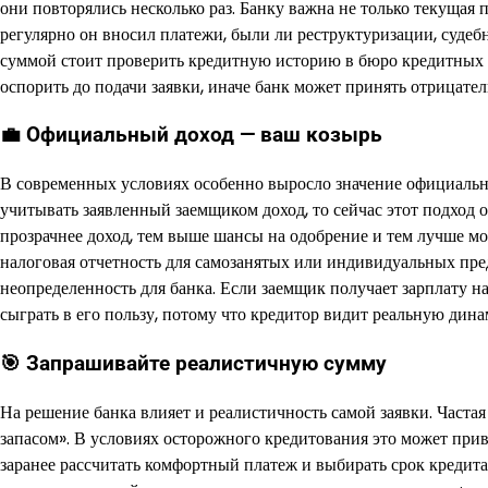
они повторялись несколько раз. Банку важна не только текущая 
регулярно он вносил платежи, были ли реструктуризации, судеб
суммой стоит проверить кредитную историю в бюро кредитных ис
оспорить до подачи заявки, иначе банк может принять отрицате
💼 Официальный доход — ваш козырь
В современных условиях особенно выросло значение официально
учитывать заявленный заемщиком доход, то сейчас этот подход о
прозрачнее доход, тем выше шансы на одобрение и тем лучше мог
налоговая отчетность для самозанятых или индивидуальных пре
неопределенность для банка. Если заемщик получает зарплату на
сыграть в его пользу, потому что кредитор видит реальную дин
🎯 Запрашивайте реалистичную сумму
На решение банка влияет и реалистичность самой заявки. Част
запасом». В условиях осторожного кредитования это может прив
заранее рассчитать комфортный платеж и выбирать срок кредита