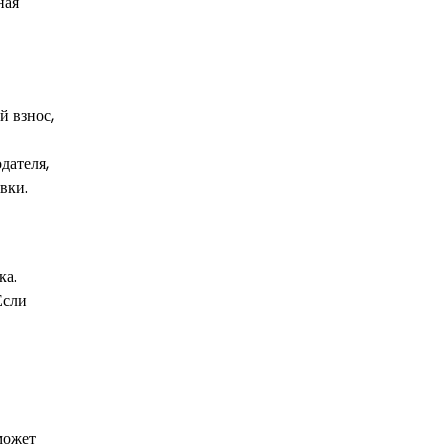
ная
й взнос,
дателя,
вки.
ка.
Если
может