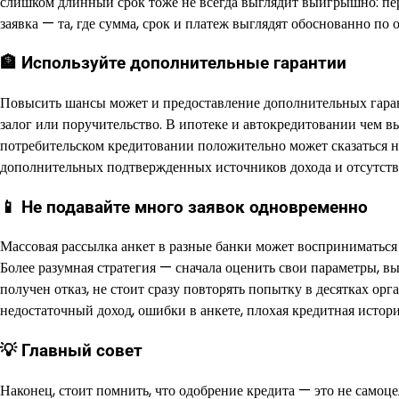
слишком длинный срок тоже не всегда выглядит выигрышно: пер
заявка — та, где сумма, срок и платеж выглядят обоснованно п
🏦 Используйте дополнительные гарантии
Повысить шансы может и предоставление дополнительных гаран
залог или поручительство. В ипотеке и автокредитовании чем в
потребительском кредитовании положительно может сказаться на
дополнительных подтвержденных источников дохода и отсутстви
📱 Не подавайте много заявок одновременно
Массовая рассылка анкет в разные банки может восприниматься
Более разумная стратегия — сначала оценить свои параметры, вы
получен отказ, не стоит сразу повторять попытку в десятках ор
недостаточный доход, ошибки в анкете, плохая кредитная истор
💡 Главный совет
Наконец, стоит помнить, что одобрение кредита — это не самоце