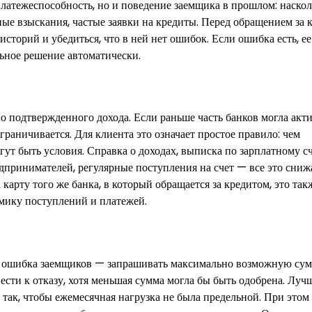
платежеспособность, но и поведение заемщика в прошлом: наскол
ные взыскания, частые заявки на кредиты. Перед обращением за
торий и убедиться, что в ней нет ошибок. Если ошибка есть, е
льное решение автоматически.
 подтвержденного дохода. Если раньше часть банков могла акт
граничивается. Для клиента это означает простое правило: чем
ут быть условия. Справка о доходах, выписка по зарплатному сч
дпринимателей, регулярные поступления на счет — все это сниж
 карту того же банка, в который обращается за кредитом, это та
амику поступлений и платежей.
ая ошибка заемщиков — запрашивать максимально возможную сум
ести к отказу, хотя меньшая сумма могла бы быть одобрена. Луч
 так, чтобы ежемесячная нагрузка не была предельной. При этом