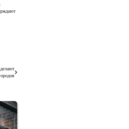
х
верждают
 делают
городов