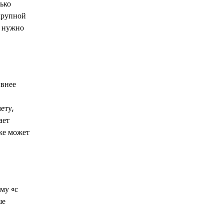
ько
 крупной
е нужно
ивнее
ету,
ает
кже может
му «с
ше