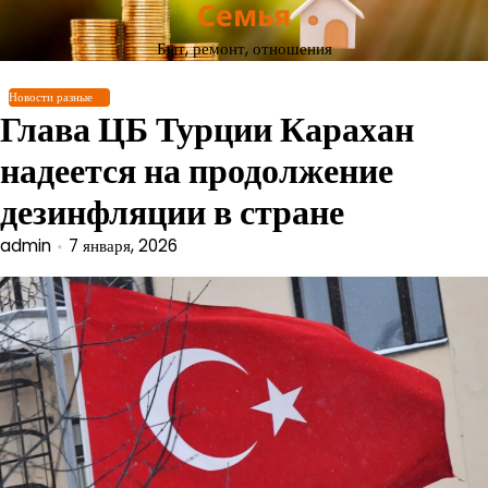
Семья
Перейти
к
Быт, ремонт, отношения
содержимому
Новости разные
Глава ЦБ Турции Карахан
надеется на продолжение
дезинфляции в стране
admin
7 января, 2026