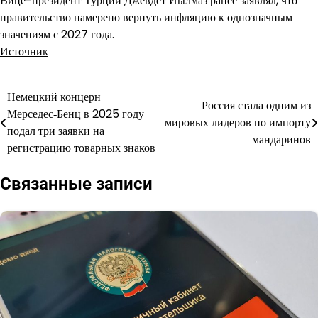
Вице-президент Турции Джевдет Йылмаз ранее заявлял, что
правительство намерено вернуть инфляцию к однозначным
значениям с 2027 года.
Источник
Немецкий концерн
Навигация
Россия стала одним из
Мерседес‑Бенц в 2025 году
мировых лидеров по импорту
по
подал три заявки на
мандаринов
регистрацию товарных знаков
записям
Связанные записи