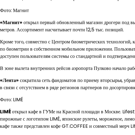
Фото: Магнит
«Магнит»
открыл первый обновленный магазин дрогери под в
метров. Ассортимент насчитывает почти 12,5 тыс. позиций.
Кроме того, совместно с Центром биометрических технологий, 
по биометрии в собственном мобильном приложении. Пользоват
доступен пользователям системы со стандартной и подтвержден
В зоне вылета внутренних рейсов аэропорта Пулково начало ра
«Лента»
сократила сеть фандоматов по приему вторсырья, убра
в связи с отсутствием в ряде регионов партнеров по досортиров
Фото: LIMÉ
LIMÉ
открыл кафе в ГУМе на Красной площади в Москве. Lifes
пирожные с логотипом LIMÉ, японские рулеты, мороженое, лимон
кафе также представлен кофе GT.COFFEE и совместный мерч LI