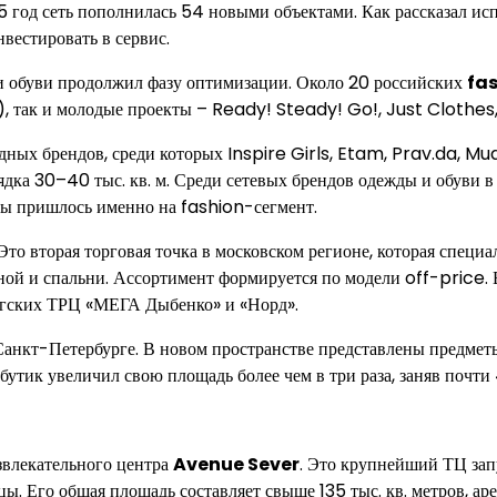
5 год сеть пополнилась 54 новыми объектами. Как рассказал и
вестировать в сервис.
и обуви продолжил фазу оптимизации. Около 20 российских
fas
o), так и молодые проекты – Ready! Steady! Go!, Just Clothes,
дных брендов, среди которых Inspire Girls, Etam, Prav.da, M
ка 30–40 тыс. кв. м. Среди сетевых брендов одежды и обуви в 
ны пришлось именно на fashion-сегмент.
 вторая торговая точка в московском регионе, которая специал
анной и спальни. Ассортимент формируется по модели off-price.
ургских ТРЦ «МЕГА Дыбенко» и «Норд».
нкт-Петербурге. В новом пространстве представлены предметы 
утик увеличил свою площадь более чем в три раза, заняв почти 
звлекательного центра
Avenue Sever
. Это крупнейший ТЦ зап
ы. Его общая площадь составляет свыше 135 тыс. кв. метров, аре