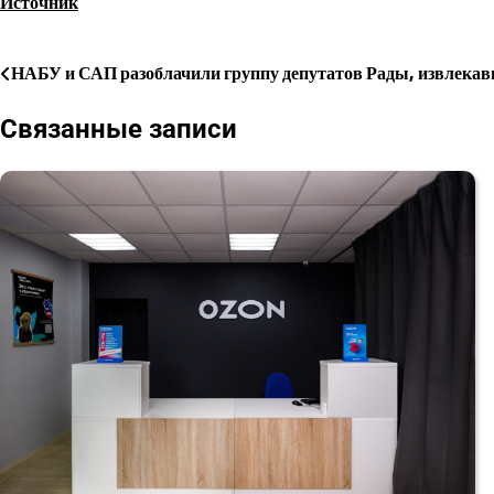
Источник
НАБУ и САП разоблачили группу депутатов Рады, извлекав
Навигация
по
Связанные записи
записям