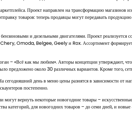
 маркетплейса. Проект направлен на трансформацию магазинов 
отправку товаров: теперь продавцы могут передавать продукцию
 бензиновыми и дизельными двигателями. Проект реализуется 
, Chery, Omoda, Belgee, Geely и Rox. Ассортимент формируетс
ган – «Всё как мы любим». Авторы концепции утверждают, что 
о было предложено около 30 различных вариантов. Кроме того, с
а сегодняшний день в меню цены разнятся в зависимости от напи
скаунтеров постепенно.
ели могут вернуть некоторые новогодние товары – искусственны
нства категорий, для новогодних товаров – до семи дней, и но