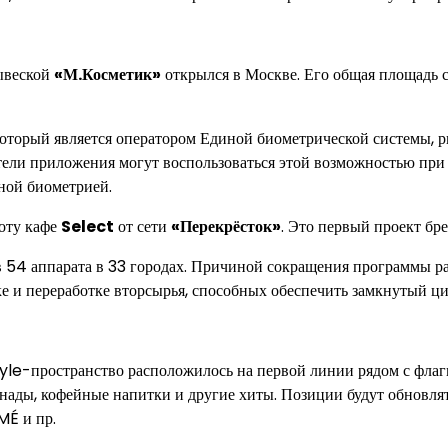
ывеской
«М.Косметик»
открылся в Москве. Его общая площадь со
который является оператором Единой биометрической системы, 
ели приложения могут воспользоваться этой возможностью при 
ной биометрией.
боту кафе
Select
от сети
«Перекрёсток»
. Это первый проект бре
в 54 аппарата в 33 городах. Причиной сокращения программы ра
ке и переработке вторсырья, способных обеспечить замкнутый ци
tyle-пространство расположилось на первой линии рядом с фла
ады, кофейные напитки и другие хиты. Позиции будут обновлять
MÉ и пр.