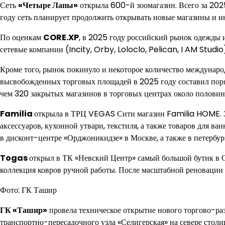
Сеть
«Четыре Лапы»
открыла 600-й зоомагазин. Всего за 202
году сеть планирует продолжить открывать новые магазины и ин
По оценкам
CORE.XP
, в 2025 году российский рынок одежды 
сетевые компании (Incity, Orby, Loloclo, Pelican, I AM Studi
Кроме того, рынок покинуло и некоторое количество междунаро
высвобожденных торговых площадей в 2025 году составил поряд
чем 320 закрытых магазинов в торговых центрах около полови
Familia
открыла в ТРЦ VEGAS Сити магазин Familia HOME. Это
аксессуаров, кухонной утвари, текстиля, а также товаров для в
в дисконт-центре «Орджоникидзе» в Москве, а также в петерб
Togas
открыл в ТК «Невский Центр» самый большой бутик в Са
коллекция ковров ручной работы. После масштабной реновации б
Фото: ГК Ташир
ГК «Ташир»
провела техническое открытие нового торгово-ра
транспортно-пересадочного узла «Селигерская» на севере столиц