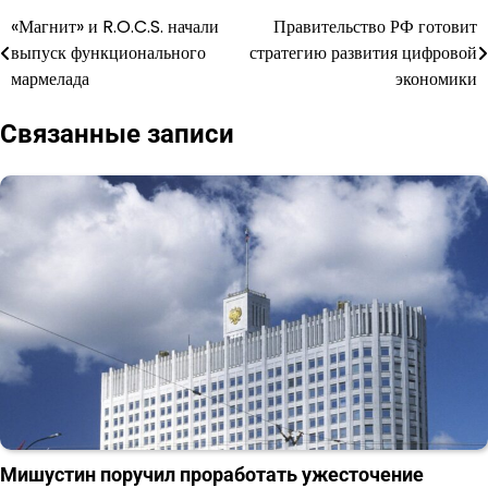
«Магнит» и R.O.C.S. начали
Правительство РФ готовит
Навигация
выпуск функционального
стратегию развития цифровой
по
мармелада
экономики
записям
Связанные записи
Мишустин поручил проработать ужесточение