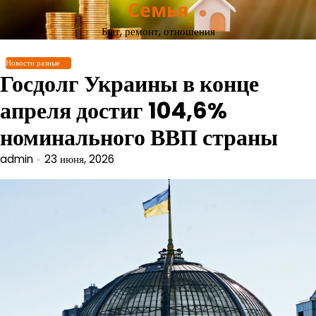
Семья
Перейти
к
Быт, ремонт, отношения
содержимому
Новости разные
Госдолг Украины в конце
апреля достиг 104,6%
номинального ВВП страны
admin
23 июня, 2026