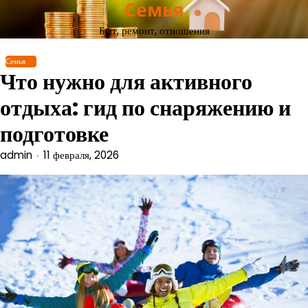
Семья
Перейти
к
Быт, ремонт, отношения
содержимому
Семья
Что нужно для активного
отдыха: гид по снаряжению и
подготовке
admin
11 февраля, 2026