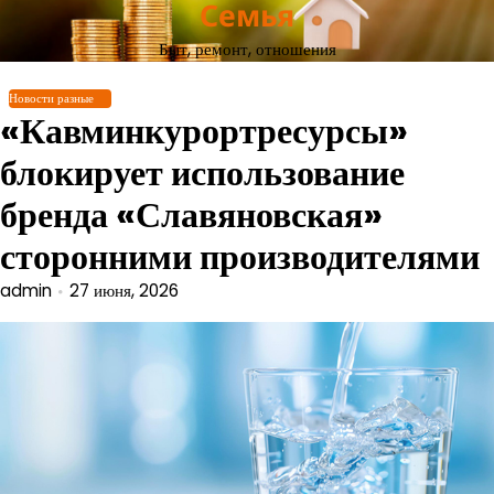
Семья
Перейти
к
Быт, ремонт, отношения
содержимому
Новости разные
«Кавминкурортресурсы»
блокирует использование
бренда «Славяновская»
сторонними производителями
admin
27 июня, 2026