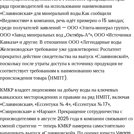
ряда производителей на использование наименования
«Славяновская» для минеральной воды.Как сообщили
«Ведомостям» в компании, речь идёт примерно о 15 заводах;
среди получателей заявлений — ООО «Элита‑минерал групп»,
ООО «Завод минеральных вод „Октябрь‑А“», ООО «Источники
Кавказа» и другие. В отношении ООО «Легендарные воды
Железноводска» требование уже удовлетворено: Роспатент
прекратил действие свидетельства на выпуск «Славяновской»,
поскольку после утраты доступа к источнику продукция не
соответствует требованиям к наименованию места
происхождения товара (НМПТ).
КМКР владеет лицензиями на добычу воды на ключевых
кавказских месторождениях и правами на ряд НМПТ, включая
«Славяновская», «Ессентуки № 4», «Ессентуки № 17»,
«Смирновская» и «Нарзан». Прекращение сотрудничества с
производителями в августе 2025 года в компании связывают со
сменой стратегии — теперь КМКР намерена самостоятельно
наращивать выпуск «Славяновской». По оценке юриста Vegas