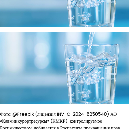
Фото: @Freepik (лицензия INV-C-2024-8250540) АО
«Кавминкурортресурсы» (КМКР), контролируемое
Росимуществом, добивается в Роспатенте прекращения прав