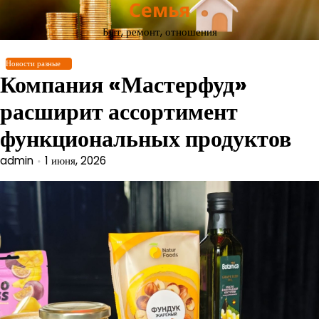
Семья
Перейти
к
Быт, ремонт, отношения
содержимому
Новости разные
Компания «Мастерфуд»
расширит ассортимент
функциональных продуктов
admin
1 июня, 2026