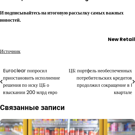
И
подписывайтесь
на итоговую рассылку самых важных
новостей.
New Retail
Источник
Euroclear попросил
ЦБ: портфель необеспеченных
Навигация
приостановить исполнение
потребительских кредитов
по
решения по иску ЦБ о
продолжил сокращение в I
взыскании 200 млрд евро
квартале
записям
Связанные записи