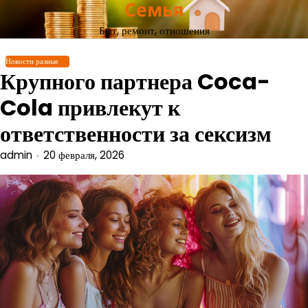
Семья
Перейти
к
Быт, ремонт, отношения
содержимому
Новости разные
Крупного партнера Coca-
Cola привлекут к
ответственности за сексизм
admin
20 февраля, 2026