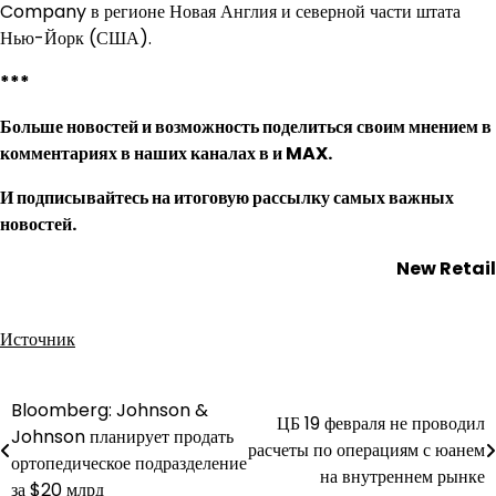
Company в регионе Новая Англия и северной части штата
Нью-Йорк (США).
***
Больше новостей и возможность поделиться своим мнением в
комментариях в наших каналах в
и
MAX
.
И
подписывайтесь
на итоговую рассылку самых важных
новостей.
New Retail
Источник
Bloomberg: Johnson &
Навигация
ЦБ 19 февраля не проводил
Johnson планирует продать
расчеты по операциям с юанем
по
ортопедическое подразделение
на внутреннем рынке
за $20 млрд