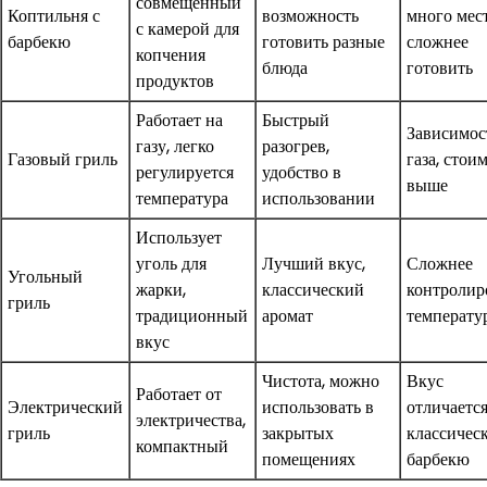
совмещенный
Коптильня с
возможность
много мест
с камерой для
барбекю
готовить разные
сложнее
копчения
блюда
готовить
продуктов
Работает на
Быстрый
Зависимос
газу, легко
разогрев,
Газовый гриль
газа, стои
регулируется
удобство в
выше
температура
использовании
Использует
уголь для
Лучший вкус,
Сложнее
Угольный
жарки,
классический
контролир
гриль
традиционный
аромат
температу
вкус
Чистота, можно
Вкус
Работает от
Электрический
использовать в
отличается
электричества,
гриль
закрытых
классичес
компактный
помещениях
барбекю