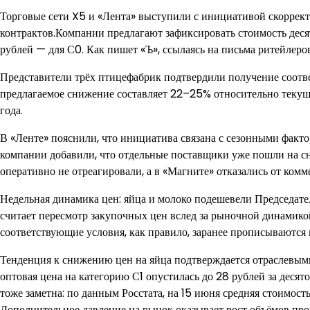
Торговые сети X5 и «Лента» выступили с инициативой скоррект
контрактов.Компании предлагают зафиксировать стоимость десят
рублей — для С0. Как пишет «Ъ», ссылаясь на письма ритейлер
Представители трёх птицефабрик подтвердили получение соотв
предлагаемое снижение составляет 22–25% относительно текущих
года.
В «Ленте» пояснили, что инициатива связана с сезонными фактор
компании добавили, что отдельные поставщики уже пошли на с
оперативно не отреагировали, а в «Магните» отказались от комм
Недельная динамика цен: яйца и молоко подешевели Председат
считает пересмотр закупочных цен вслед за рыночной динамико
соответствующие условия, как правило, заранее прописываются 
Тенденция к снижению цен на яйца подтверждается отраслевым
оптовая цена на категорию С1 опустилась до 28 рублей за десят
тоже заметна: по данным Росстата, на 15 июня средняя стоимост
Дополнительное давление на рынок оказывает рост объёмов прои