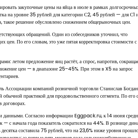
ировать закупочные цены на яйца в июле в рамках долгосрочны
ка на уровне 35 рублей для категории С2, 45 рублей — для С1 
ов, такое решение обусловлено снижением общерыночных цен.
етствующих обращений. Один из собеседников уточнил, что
 цен. По его словам, это уже пятая корректировка стоимости с
ами: летом предложение яиц растёт, а спрос, напротив, сокращае
нижение цен — в диапазоне 25–45%. При этом в X5 на запрос
ентариев.
ель Ассоциации компаний розничной торговли Станислав Богда
й обычной практикой для продовольственного сегмента. По его 
в договорах.
и данными. Согласно информации Eggpack.ru, к 14 июня средн
ок — с начала года показатель сократился на 44%. В рознице ди
ь десятка составила 75 рублей, что на 23,6% ниже уровня прошло
зводства: за первые пять месяцев года сельскохозяйственные