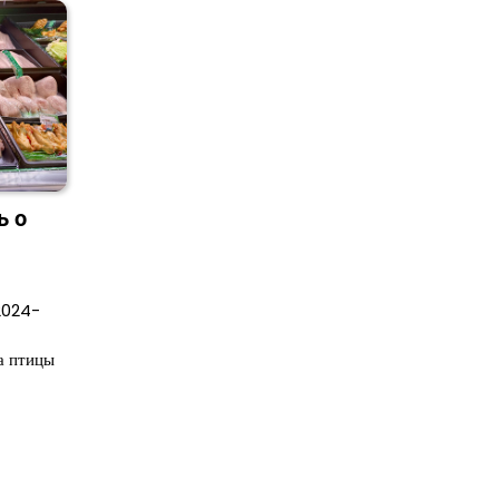
ь о
2024-
а птицы