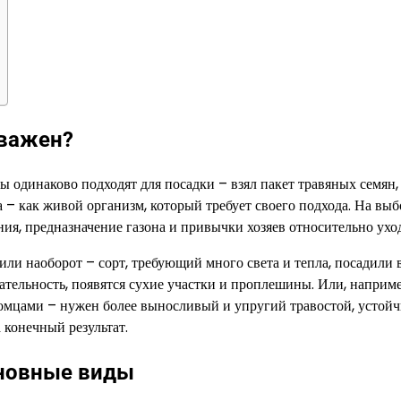
 важен?
авы одинаково подходят для посадки – взял пакет травяных семян,
ва – как живой организм, который требует своего подхода. На выб
ия, предназначение газона и привычки хозяев относительно уход
или наоборот – сорт, требующий много света и тепла, посадили 
кательность, появятся сухие участки и проплешины. Или, наприме
итомцами – нужен более выносливый и упругий травостой, устой
а конечный результат.
сновные виды