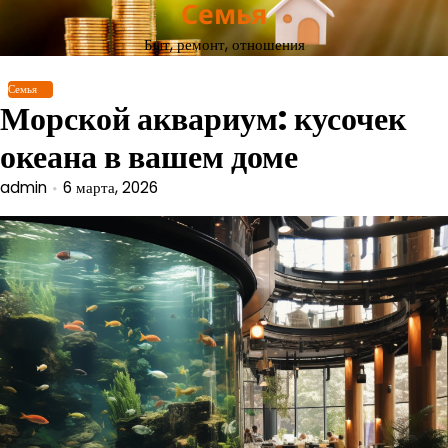
Семья
Перейти
к
Быт, ремонт, отношения
содержимому
Семья
Морской аквариум: кусочек
океана в вашем доме
admin
6 марта, 2026