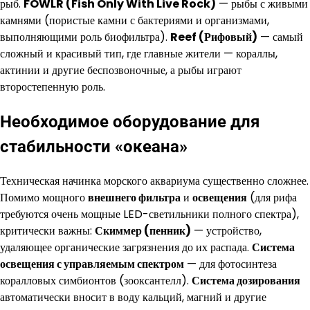
рыб.
FOWLR (Fish Only With Live Rock)
— рыбы с живыми
камнями (пористые камни с бактериями и организмами,
выполняющими роль биофильтра).
Reef (Рифовый)
— самый
сложный и красивый тип, где главные жители — кораллы,
актинии и другие беспозвоночные, а рыбы играют
второстепенную роль.
Необходимое оборудование для
стабильности «океана»
Техническая начинка морского аквариума существенно сложнее.
Помимо мощного
внешнего фильтра
и
освещения
(для рифа
требуются очень мощные LED-светильники полного спектра),
критически важны:
Скиммер (пенник)
— устройство,
удаляющее органические загрязнения до их распада.
Система
освещения с управляемым спектром
— для фотосинтеза
коралловых симбионтов (зооксантелл).
Система дозирования
автоматически вносит в воду кальций, магний и другие