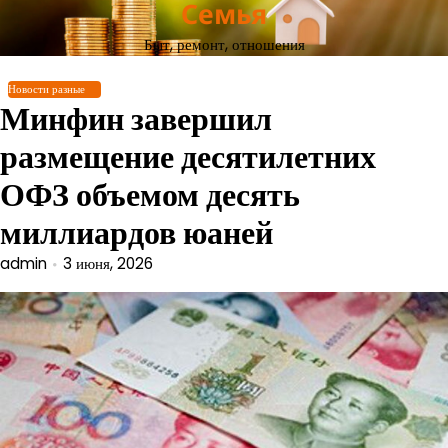
Семья
Перейти
к
Быт, ремонт, отношения
содержимому
Новости разные
Минфин завершил
размещение десятилетних
ОФЗ объемом десять
миллиардов юаней
admin
3 июня, 2026