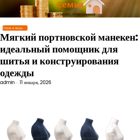
Семья
Перейти
к
Быт, ремонт, отношения
содержимому
Стиль и мода
Мягкий портновской манекен:
идеальный помощник для
шитья и конструирования
одежды
admin
11 января, 2026