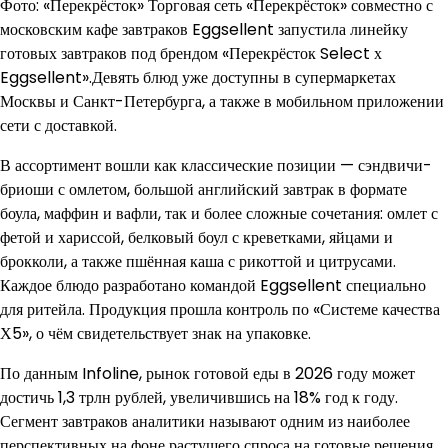
Фото: «Перекрёсток» Торговая сеть «Перекрёсток» совместно с
московским кафе завтраков Eggsellent запустила линейку
готовых завтраков под брендом «Перекрёсток Select х
Eggsellent».Девять блюд уже доступны в супермаркетах
Москвы и Санкт-Петербурга, а также в мобильном приложении
сети с доставкой.
В ассортимент вошли как классические позиции — сэндвичи-
бриоши с омлетом, большой английский завтрак в формате
боула, маффин и вафли, так и более сложные сочетания: омлет с
фетой и хариссой, белковый боул с креветками, яйцами и
брокколи, а также пшённая каша с рикоттой и цитрусами.
Каждое блюдо разработано командой Eggsellent специально
для ритейла. Продукция прошла контроль по «Системе качества
Х5», о чём свидетельствует знак на упаковке.
По данным Infoline, рынок готовой еды в 2026 году может
достичь 1,3 трлн рублей, увеличившись на 18% год к году.
Сегмент завтраков аналитики называют одним из наиболее
перспективных на фоне растущего спроса на готовые решения,