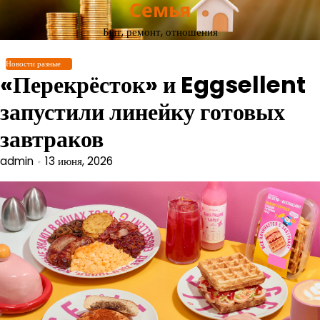
Семья
Перейти
к
Быт, ремонт, отношения
содержимому
Новости разные
«Перекрёсток» и Eggsellent
запустили линейку готовых
завтраков
admin
13 июня, 2026