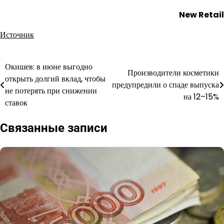
New Retail
Источник
Окишев: в июне выгодно
Навигация
Производители косметики
открыть долгий вклад, чтобы
предупредили о спаде выпуска
по
не потерять при снижении
на 12–15%
ставок
записям
Связанные записи