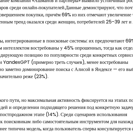
ие компании «Ашманов и партнёры» выявило устойчивый рос
аров среди онлайн‑покупателей.Данные демонстрируют, что поч
совершением покупки, причём 69% из них отмечают увеличение 
нным тренд оказался среди женщин, потребителей 25–39 лет и 
ы, интегрированные в поисковые системы: их предпочитают 69
ым интеллектом востребованы у 45% опрошенных, тогда как отд
дирующую позицию по популярности среди конкретных сервис
и YandexGPT (примерно треть случаев), менее востребованы
 заметно доминирование поиска с Алисой в Яндексе — его вы
начительно реже (23%).
ого пути, но максимальная активность фиксируется на этапах п
идей и определении подходящего решения под конкретную задач
 постпродажном этапе (14%). Среди сценариев использования
 к поисковикам либо самостоятельным инструментом для нахож
е типична модель, когда пользователь сперва консультируется 