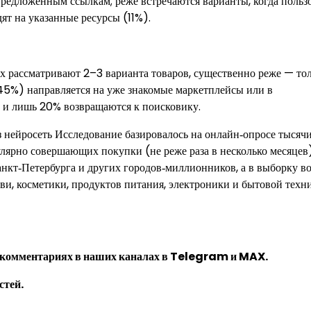
предложенным ссылкам; реже встречаются варианты, когда польз
ят на указанные ресурсы (11%).
 рассматривают 2–3 варианта товаров, существенно реже — то
45%) направляется на уже знакомые маркетплейсы или в
 и лишь 20% возвращаются к поисковику.
ез нейросеть Исследование базировалось на онлайн‑опросе тысяч
гулярно совершающих покупки (не реже раза в несколько месяцев
кт‑Петербурга и других городов‑миллионников, а в выборку в
ви, косметики, продуктов питания, электроники и бытовой техн
 комментариях в наших каналах в
Telegram
и
MAX
.
стей.