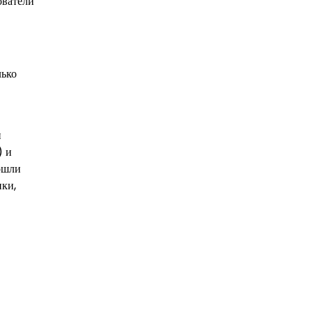
ователи
лько
и
) и
ошли
ики,