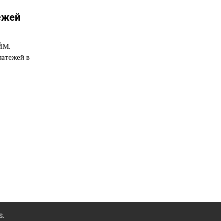
ежей
ЙМ.
латежей в
s
.