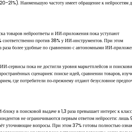
 (20–21%). Наименьшую частоту имеет обращение к нейросетям д
оиска товаров нейроответы и ИИ‑приложения пока уступают
% соответственно против 38% у ИИ‑инструментов. При этом
ра раза более удобные по сравнению с автономными ИИ‑прилож
 ИИ‑сервисы пока не достигли уровня маркетплейсов и поискови
пространённых сценариев: поиске идей, сравнении товаров, изу
рием, где потребители по‑прежнему отдают безусловное предпо
‑блоку в поисковой выдаче в 1,3 раза превышает интерес к клас
пондентов не ограничиваются первым ответом нейросети: лишь 
адаёт уточняющие вопросы. При этом 37% готовы полностью озна