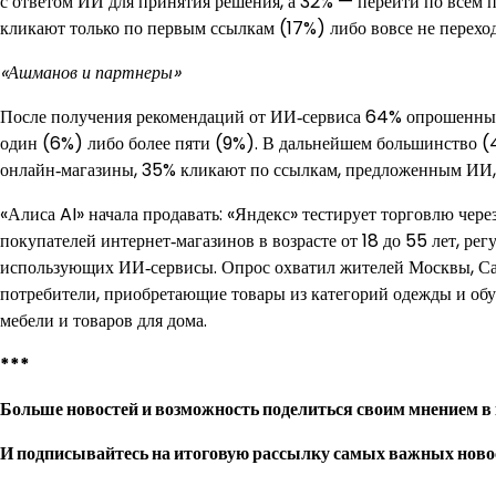
с ответом ИИ для принятия решения, а 32% — перейти по всем 
кликают только по первым ссылкам (17%) либо вовсе не переход
«Ашманов и партнеры»
После получения рекомендаций от ИИ‑сервиса 64% опрошенных
один (6%) либо более пяти (9%). В дальнейшем большинство (
онлайн‑магазины, 35% кликают по ссылкам, предложенным ИИ,
«Алиса AI» начала продавать: «Яндекс» тестирует торговлю чер
покупателей интернет‑магазинов в возрасте от 18 до 55 лет, ре
использующих ИИ‑сервисы. Опрос охватил жителей Москвы, Сан
потребители, приобретающие товары из категорий одежды и обу
мебели и товаров для дома.
***
Больше новостей и возможность поделиться своим мнением в
И
подписывайтесь
на итоговую рассылку самых важных ново