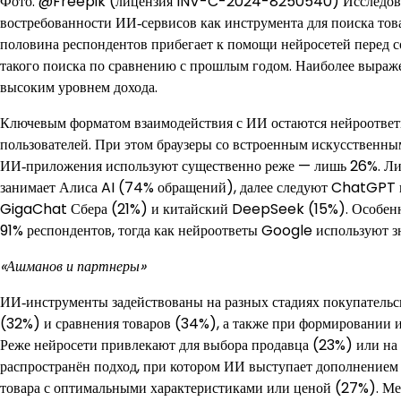
Фото: @Freepik (лицензия INV-C-2024-8250540) Исследован
востребованности ИИ‑сервисов как инструмента для поиска тов
половина респондентов прибегает к помощи нейросетей перед 
такого поиска по сравнению с прошлым годом. Наиболее выраже
высоким уровнем дохода.
Ключевым форматом взаимодействия с ИИ остаются нейроответ
пользователей. При этом браузеры со встроенным искусственн
ИИ‑приложения используют существенно реже — лишь 26%. Ли
занимает Алиса AI (74% обращений), далее следуют ChatGPT 
GigaChat Сбера (21%) и китайский DeepSeek (15%). Особенно
91% респондентов, тогда как нейроответы Google используют з
«Ашманов и партнеры»
ИИ‑инструменты задействованы на разных стадиях покупательск
(32%) и сравнения товаров (34%), а также при формировании 
Реже нейросети привлекают для выбора продавца (23%) или на
распространён подход, при котором ИИ выступает дополнением
товара с оптимальными характеристиками или ценой (27%). Мене