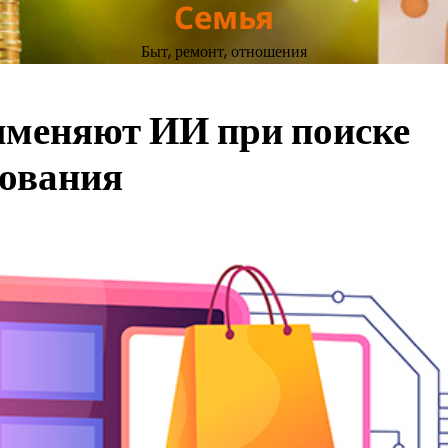
Семья
Быт, ремонт, отношения
именяют ИИ при поиске
дования