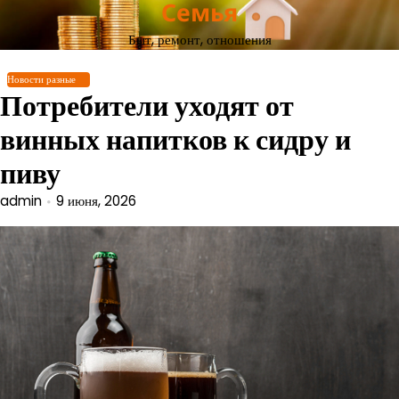
Семья
Перейти
к
Быт, ремонт, отношения
содержимому
Новости разные
Потребители уходят от
винных напитков к сидру и
пиву
admin
9 июня, 2026