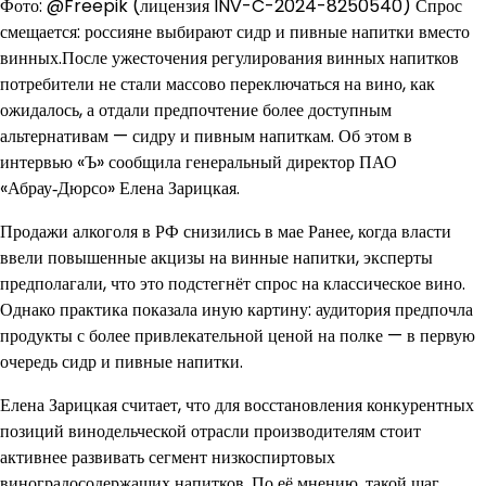
Фото: @Freepik (лицензия INV-C-2024-8250540) Спрос
смещается: россияне выбирают сидр и пивные напитки вместо
винных.После ужесточения регулирования винных напитков
потребители не стали массово переключаться на вино, как
ожидалось, а отдали предпочтение более доступным
альтернативам — сидру и пивным напиткам. Об этом в
интервью «Ъ» сообщила генеральный директор ПАО
«Абрау‑Дюрсо» Елена Зарицкая.
Продажи алкоголя в РФ снизились в мае Ранее, когда власти
ввели повышенные акцизы на винные напитки, эксперты
предполагали, что это подстегнёт спрос на классическое вино.
Однако практика показала иную картину: аудитория предпочла
продукты с более привлекательной ценой на полке — в первую
очередь сидр и пивные напитки.
Елена Зарицкая считает, что для восстановления конкурентных
позиций винодельческой отрасли производителям стоит
активнее развивать сегмент низкоспиртовых
виноградосодержащих напитков. По её мнению, такой шаг