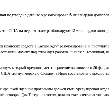
ан подтвердил данные о разблокировке 6 миллиардов долларов
, что США на первом этапе разблокируют 12 миллиардов доллар
ов иранских средств в Катаре будут разблокированы и поступят 
 настоящий момент над этим идет работа», — сказал Пезешкиан, ч
ндум, который предполагает завершение начавшегося 28 февра
а США снимут морскую блокаду, а Иран восстановит судоходство
прос иранской ядерной программы должен быть урегулирован отд
 переговоры. Для Тегерана итогом должно стать снятие антииран