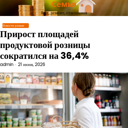
Семья
Перейти
к
Быт, ремонт, отношения
содержимому
Новости разные
Прирост площадей
продуктовой розницы
сократился на 36,4%
admin
21 июня, 2026