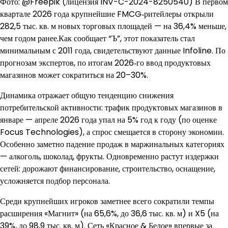
Фото: @Freepik (лицензия INV-C-2024-8250540) В первом
квартале 2026 года крупнейшие FMCG‑ритейлеры открыли
282,5 тыс. кв. м новых торговых площадей — на 36,4% меньше,
чем годом ранее.Как сообщает “Ъ”, этот показатель стал
минимальным с 2011 года, свидетельствуют данные Infoline. По
прогнозам экспертов, по итогам 2026‑го ввод продуктовых
магазинов может сократиться на 20–30%.
Динамика отражает общую тенденцию снижения
потребительской активности: трафик продуктовых магазинов в
январе — апреле 2026 года упал на 5% год к году (по оценке
Focus Technologies), а спрос смещается в сторону экономии.
Особенно заметно падение продаж в маржинальных категориях
— алкоголь, шоколад, фрукты. Одновременно растут издержки
сетей: дорожают финансирование, строительство, оснащение,
усложняется подбор персонала.
Среди крупнейших игроков заметнее всего сократили темпы
расширения «Магнит» (на 65,6%, до 36,6 тыс. кв. м) и X5 (на
39%, до 98,9 тыс. кв. м). Сеть «Красное & Белое» впервые за