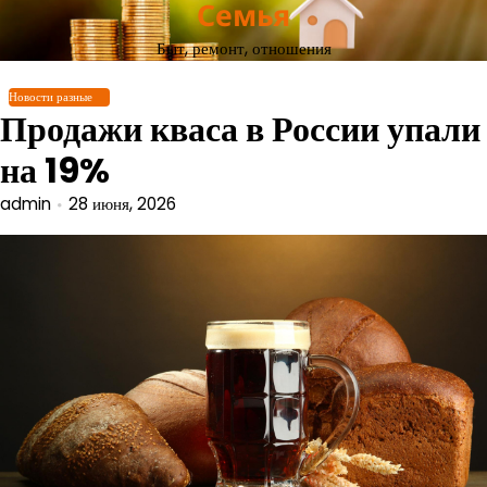
Семья
Перейти
к
Быт, ремонт, отношения
содержимому
Новости разные
Продажи кваса в России упали
на 19%
admin
28 июня, 2026