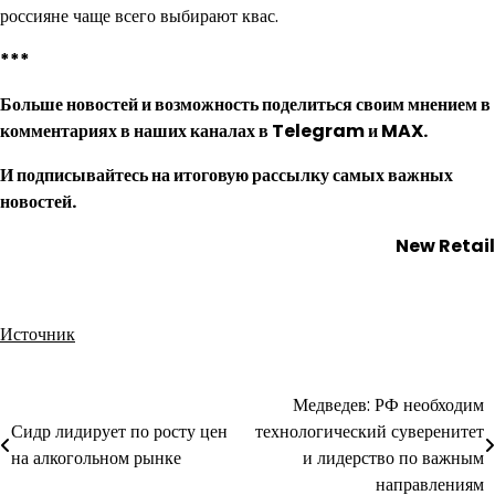
россияне чаще всего выбирают квас.
***
Больше новостей и возможность поделиться своим мнением в
комментариях в наших каналах в
Telegram
и
MAX
.
И
подписывайтесь
на итоговую рассылку самых важных
новостей.
New Retail
Источник
Медведев: РФ необходим
Навигация
Сидр лидирует по росту цен
технологический суверенитет
по
на алкогольном рынке
и лидерство по важным
направлениям
записям