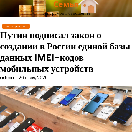
Семья
Перейти
к
Быт, ремонт, отношения
содержимому
Новости разные
Путин подписал закон о
создании в России единой базы
данных IMEI-кодов
мобильных устройств
admin
26 июня, 2026