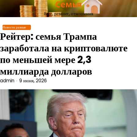
Семья
Перейти
к
Быт, ремонт, отношения
содержимому
Новости разные
Рейтер: семья Трампа
заработала на криптовалюте
по меньшей мере 2,3
миллиарда долларов
admin
9 июня, 2026