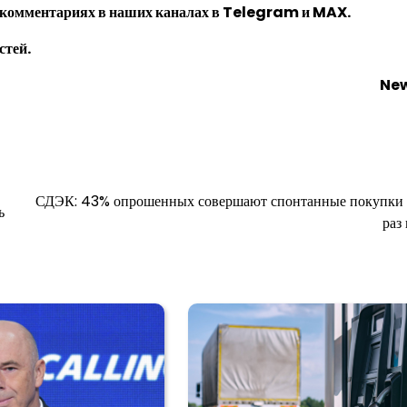
 комментариях в наших каналах в
Telegram
и
MAX
.
стей.
New
СДЭК: 43% опрошенных совершают спонтанные покупки 
ь
раз