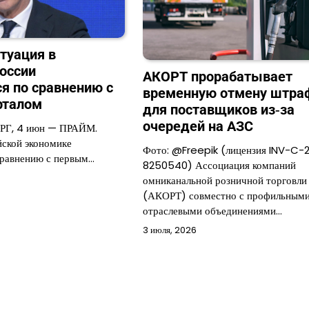
итуация в
оссии
АКОРТ прорабатывает
я по сравнению с
временную отмену штра
рталом
для поставщиков из‑за
очередей на АЗС
РГ, 4 июн — ПРАЙМ.
йской экономике
Фото: @Freepik (лицензия INV-C-
сравнению с первым…
8250540) Ассоциация компаний
омниканальной розничной торговли
(АКОРТ) совместно с профильным
отраслевыми объединениями…
3 июля, 2026