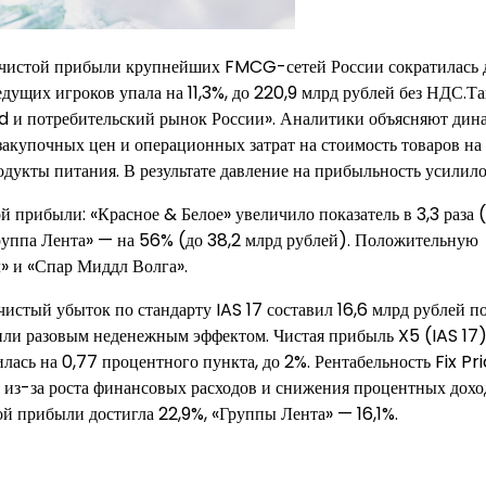
о чистой прибыли крупнейших FMCG-сетей России сократилась 
дущих игроков упала на 11,3%, до 220,9 млрд рублей без НДС.Т
od и потребительский рынок России». Аналитики объясняют дин
закупочных цен и операционных затрат на стоимость товаров на 
дукты питания. В результате давление на прибыльность усилило
й прибыли: «Красное & Белое» увеличило показатель в 3,3 раза 
«Группа Лента» — на 56% (до 38,2 млрд рублей). Положительную
» и «Спар Миддл Волга».
истый убыток по стандарту IAS 17 составил 16,6 млрд рублей п
нили разовым неденежным эффектом. Чистая прибыль X5 (IAS 17
илась на 0,77 процентного пункта, до 2%. Рентабельность Fix Pr
ле из-за роста финансовых расходов и снижения процентных дохо
й прибыли достигла 22,9%, «Группы Лента» — 16,1%.