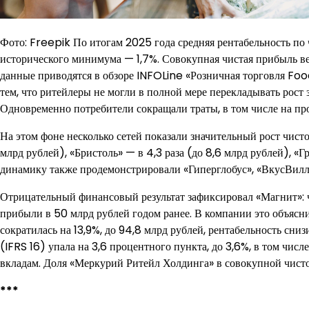
Фото: Freepik По итогам 2025 года средняя рентабельность п
исторического минимума — 1,7%. Совокупная чистая прибыль ве
данные приводятся в обзоре INFOLine «Розничная торговля Fo
тем, что ритейлеры не могли в полной мере перекладывать рост 
Одновременно потребители сокращали траты, в том числе на про
На этом фоне несколько сетей показали значительный рост чисто
млрд рублей), «Бристоль» — в 4,3 раза (до 8,6 млрд рублей), 
динамику также продемонстрировали «Гиперглобус», «ВкусВилл
Отрицательный финансовый результат зафиксировал «Магнит»: ч
прибыли в 50 млрд рублей годом ранее. В компании это объяс
сократилась на 13,9%, до 94,8 млрд рублей, рентабельность сниз
(IFRS 16) упала на 3,6 процентного пункта, до 3,6%, в том чис
вкладам. Доля «Меркурий Ритейл Холдинга» в совокупной чисто
***