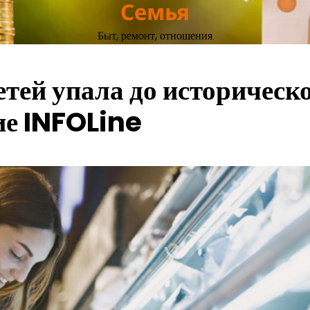
Семья
Быт, ремонт, отношения
тей упала до историческ
ие INFOLine