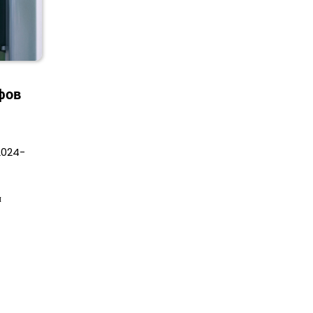
фов
2024-
и