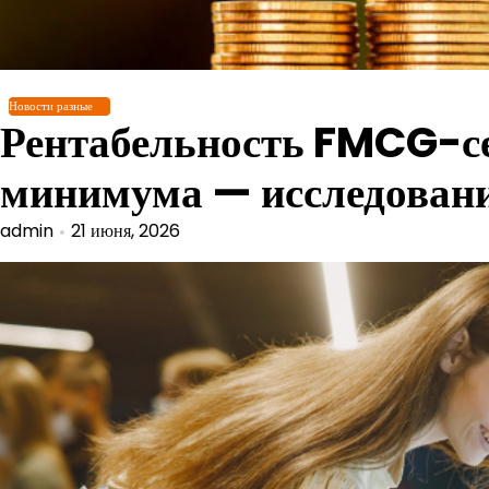
Перейти
к
содержимому
Новости разные
Рентабельность FMCG-се
минимума — исследован
admin
21 июня, 2026