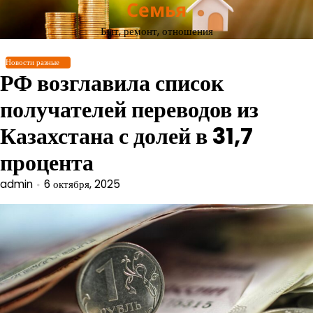
Семья
Перейти
к
Быт, ремонт, отношения
содержимому
Новости разные
РФ возглавила список
получателей переводов из
Казахстана с долей в 31,7
процента
admin
6 октября, 2025