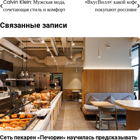
Calvin Klein: Мужская мода,
«ВкусВилл»: какой кофе
Навигация
сочетающая стиль и комфорт
покупают россияне
по
Связанные записи
записям
Сеть пекарен «Печорин» научилась предсказывать