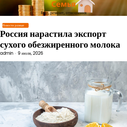
Семья
Перейти
к
Быт, ремонт, отношения
содержимому
Новости разные
Россия нарастила экспорт
сухого обезжиренного молока
admin
9 июля, 2026