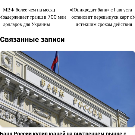
МВФ более чем на месяц
«Юникредит банк» с 1 августа
Навигация
задерживает транш в 700 млн
остановит перевыпуск карт с
по
долларов для Украины
истекшим сроком действия
записям
Связанные записи
Банк России купил юаней на внутреннем рынке с