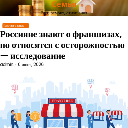
Семья
Перейти
к
Быт, ремонт, отношения
содержимому
Новости разные
Россияне знают о франшизах,
но относятся с осторожностью
— исследование
admin
6 июня, 2026