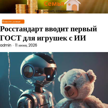
Семья
Перейти
к
Быт, ремонт, отношения
содержимому
Новости разные
Росстандарт вводит первый
ГОСТ для игрушек с ИИ
admin
11 июня, 2026