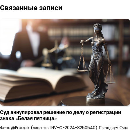
записям
Связанные записи
Суд аннулировал решение по делу о регистрации
знака «Белая пятница»
Фото: @Freepik (лицензия INV-C-2024-8250540) Президиум Суда