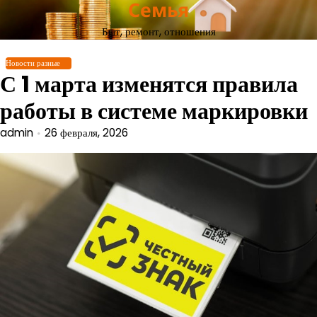
Семья
Перейти
к
Быт, ремонт, отношения
содержимому
Новости разные
С 1 марта изменятся правила
работы в системе маркировки
admin
26 февраля, 2026