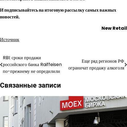
И
подписывайтесь
на итоговую рассылку самых важных
новостей.
New Retail
Источник
RBI: сроки продажи
Навигация
Еще ряд регионов РФ
российского банка Raiffeisen
ограничат продажу алкоголя
по
по-прежнему не опредилили
записям
Связанные записи